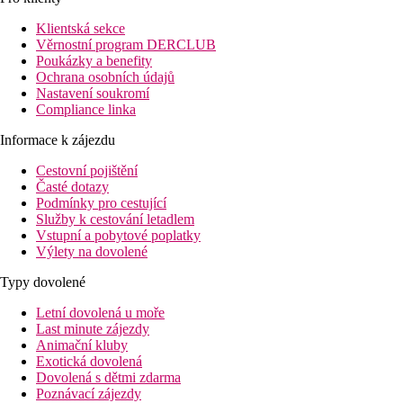
Pláž
Klientská sekce
Věrnostní program DERCLUB
Poukázky a benefity
Lehátka na pláži za poplatek
Ochrana osobních údajů
Slunečníky na pláži za poplatek
Nastavení soukromí
Hotel přímo u pláže
Compliance linka
Plážová dovolená
Informace k zájezdu
Bazény
Cestovní pojištění
Časté dotazy
Dětský bazén
Podmínky pro cestující
Služby k cestování letadlem
Fotogalerie
Vstupní a pobytové poplatky
Výlety na dovolené
Typy dovolené
Letní dovolená u moře
Last minute zájezdy
Animační kluby
Exotická dovolená
Dovolená s dětmi zdarma
Poznávací zájezdy