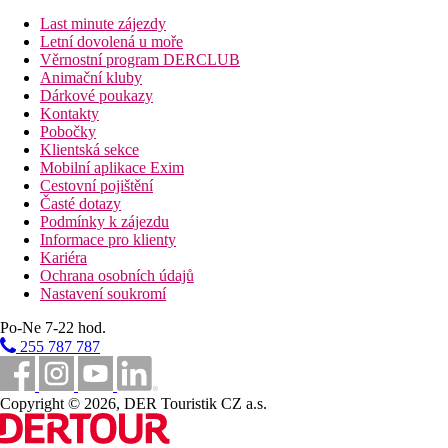
Last minute zájezdy
Letní dovolená u moře
Věrnostní program DERCLUB
Animační kluby
Dárkové poukazy
Kontakty
Pobočky
Klientská sekce
Mobilní aplikace Exim
Cestovní pojištění
Časté dotazy
Podmínky k zájezdu
Informace pro klienty
Kariéra
Ochrana osobních údajů
Nastavení soukromí
Po-Ne 7-22 hod.
255 787 787
Copyright © 2026, DER Touristik CZ a.s.