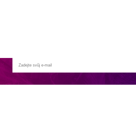
a u moře
Animační kluby
First minute – Léto 2027
Vě
i a čtyřmi koupelnami nacházející se na Kypru. Tato vila se nachází v 
y centrální poloze je tato nemovitost ideální volbou pro rodiny a skupi