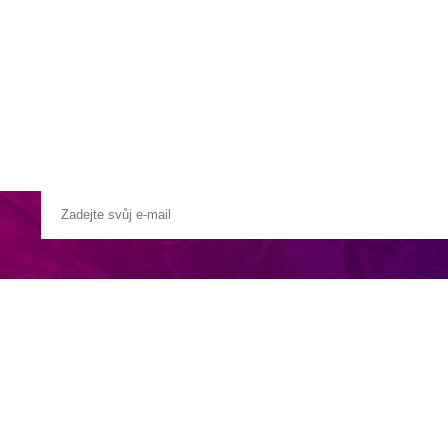
a u moře
Animační kluby
First minute – Léto 2027
Vě