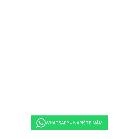
avení
WHATSAPP - NAPIŠTE NÁM
 na terasu