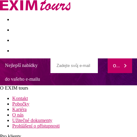
Akční nabídky
Last minute
First minute - Exotika a zim
Nejlepší nabídky
ODEBÍRAT
Villa Korona
do vašeho e-mailu
Hostů: 6 | Ložnic: 3 | Koupelen: 4
Klimatizace
O EXIM tours
Venkovní stolování
Venkovní stolovací vybavení
Kontakt
Pobočky
Popis nemovitosti
Kariéra
O nás
Villa Korona, která se nachází pouhých 250 metrů od pláže, je
Užitečné dokumenty
skvělou volbou pro ty, kteří milují chytání vln. S pobřežím
Prohlášení o přístupnosti
táhnoucím se přes 8 km je Latchi ideální volbou pro ty, kteří
dávají přednost dni strávenému na pláži. Písčité pobřeží je
Pro klienty