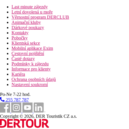
kuchyně/jídelny jsou široké 150 cm a dveře do obývacího
Last minute zájezdy
pokoje jsou také široké 150 cm. *Upozorňujeme, že i když bylo
Letní dovolená u moře
vynaloženo veškeré úsilí k zajištění přesnosti poskytnutých
Věrnostní program DERCLUB
informací, mohou se vyskytnout chyby, a pokud potřebujete
Animační kluby
zjistit podrobnější informace o vile, neváhejte nás kontaktovat.
Dárkové poukazy
Kontakty
Bazén
Pobočky
Soukromý bazén: Ano
Klientská sekce
Typ: venkovní bazén
Mobilní aplikace Exim
rozměry: 5,0 x 10,0, hloubka: 1,0 - 1,9
Cestovní pojištění
Vybavení: přístup po žebříku
Časté dotazy
Základní informace
Podmínky k zájezdu
Dny změny: Středa
Informace pro klienty
Čas příjezdu: 16:00
Kariéra
Čas odjezdu: 10:00
Ochrana osobních údajů
Alarm: Ne
Nastavení soukromí
Omezení kouření: Ne
Po-Ne 7-22 hod.
Ručníky v ceně: Ano
Četnost výměny ručníků: 1
255 787 787
Ložní prádlo v ceně: Ano
Četnost výměny ložního prádla: 1
Maximální obsazenost: 6
Copyright © 2026, DER Touristik CZ a.s.
Počet ložnic: 3
Počet koupelen: 4