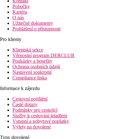
Kontakt
Pobočky
Kariéra
O nás
Užitečné dokumenty
Prohlášení o přístupnosti
Pro klienty
Klientská sekce
Věrnostní program DERCLUB
Poukázky a benefity
Ochrana osobních údajů
Nastavení soukromí
Compliance linka
Informace k zájezdu
Cestovní pojištění
Časté dotazy
Podmínky pro cestující
Služby k cestování letadlem
Vstupní a pobytové poplatky
Výlety na dovolené
Typy dovolené