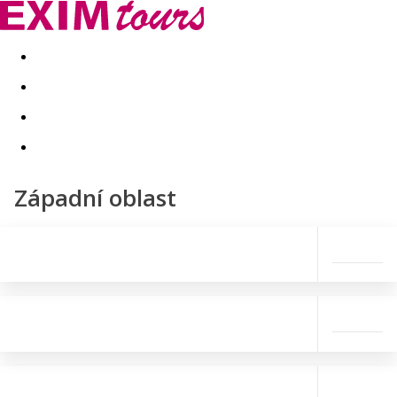
Akční nabídky
Last minute
First minute - Exotika a zim
Západní oblast