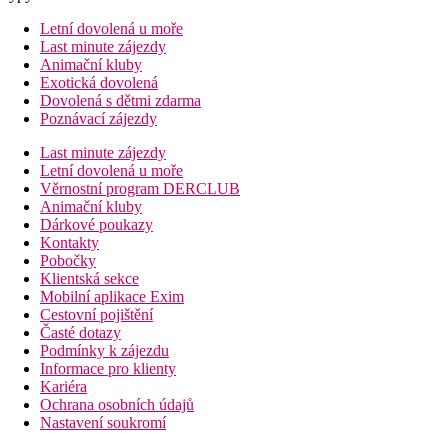
Letní dovolená u moře
Last minute zájezdy
Animační kluby
Exotická dovolená
Dovolená s dětmi zdarma
Poznávací zájezdy
Last minute zájezdy
Letní dovolená u moře
Věrnostní program DERCLUB
Animační kluby
Dárkové poukazy
Kontakty
Pobočky
Klientská sekce
Mobilní aplikace Exim
Cestovní pojištění
Časté dotazy
Podmínky k zájezdu
Informace pro klienty
Kariéra
Ochrana osobních údajů
Nastavení soukromí