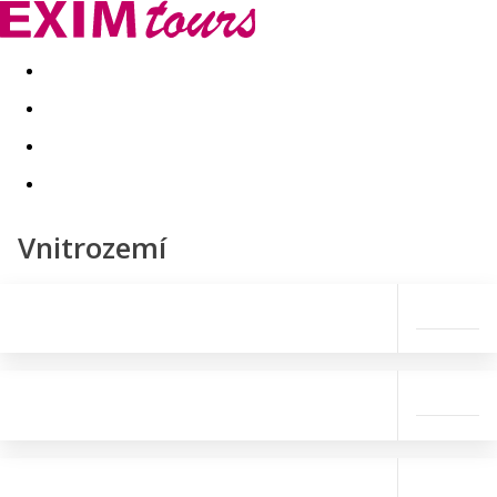
Akční nabídky
Last minute
First minute - Exotika a zim
Vnitrozemí