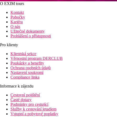
O EXIM tours
Kontakt
Pobočky
Kariéra
O nás
Užitečné dokumenty
Prohlášení o přístupnosti
Pro klienty
Klientská sekce
Věrnostní program DERCLUB
Poukázky a benefity
Ochrana osobních údajů
Nastavení soukromí
Compliance linka
Informace k zájezdu
Cestovní pojištění
Časté dotazy
Podmínky pro cestující
Služby k cestování letadlem
Vstupní a pobytové poplatky