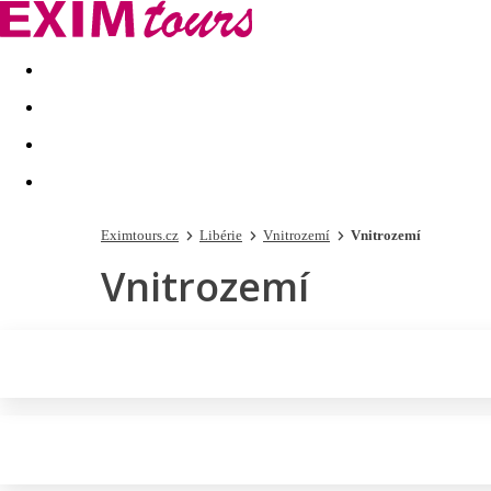
Akční nabídky
Last minute
First minute - Exotika a zim
Eximtours.cz
Libérie
Vnitrozemí
Vnitrozemí
Vnitrozemí