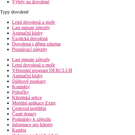
Výlety na dovolené
Typy dovolené
Letní dovolená u moře
Last minute zájezdy
Animační kluby
Exotická dovolená
Dovolená s dětmi zdarma
Poznávací zájezdy
Last minute zájezdy
Letní dovolená u moře
Věrnostní program DERCLUB
Animační kluby
Dárkové poukazy
Kontakty
Pobočky
Klientská sekce
Mobilní aplikace Exim
Cestovní pojištění
Časté dotazy
Podmínky k zájezdu
Informace pro klienty
Kariéra