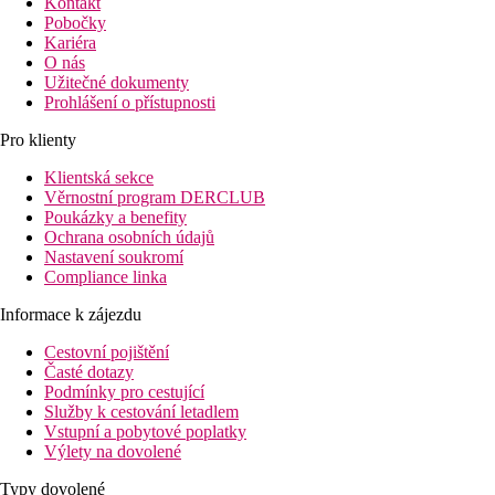
Kontakt
Pobočky
Kariéra
O nás
Užitečné dokumenty
Prohlášení o přístupnosti
Pro klienty
Klientská sekce
Věrnostní program DERCLUB
Poukázky a benefity
Ochrana osobních údajů
Nastavení soukromí
Compliance linka
Informace k zájezdu
Cestovní pojištění
Časté dotazy
Podmínky pro cestující
Služby k cestování letadlem
Vstupní a pobytové poplatky
Výlety na dovolené
Typy dovolené