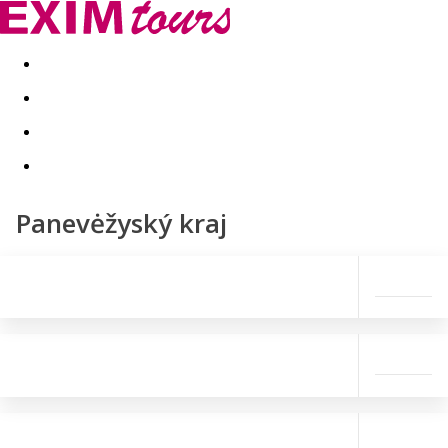
Akční nabídky
Last minute
First minute - Exotika a zim
Panevėžyský kraj