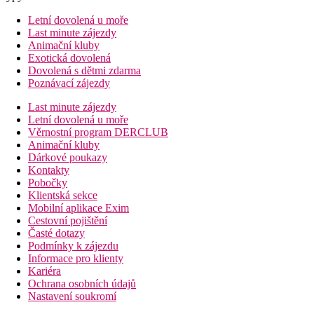
Letní dovolená u moře
Last minute zájezdy
Animační kluby
Exotická dovolená
Dovolená s dětmi zdarma
Poznávací zájezdy
Last minute zájezdy
Letní dovolená u moře
Věrnostní program DERCLUB
Animační kluby
Dárkové poukazy
Kontakty
Pobočky
Klientská sekce
Mobilní aplikace Exim
Cestovní pojištění
Časté dotazy
Podmínky k zájezdu
Informace pro klienty
Kariéra
Ochrana osobních údajů
Nastavení soukromí