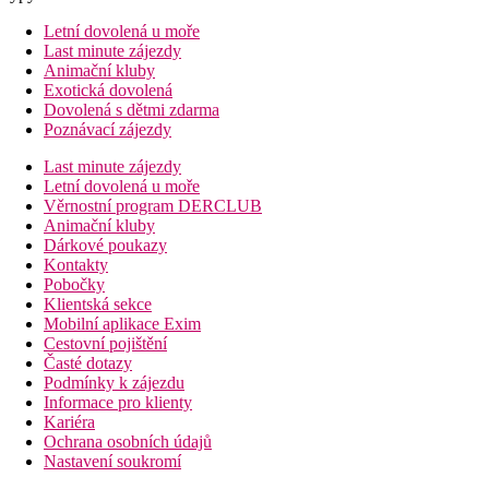
Letní dovolená u moře
Last minute zájezdy
Animační kluby
Exotická dovolená
Dovolená s dětmi zdarma
Poznávací zájezdy
Last minute zájezdy
Letní dovolená u moře
Věrnostní program DERCLUB
Animační kluby
Dárkové poukazy
Kontakty
Pobočky
Klientská sekce
Mobilní aplikace Exim
Cestovní pojištění
Časté dotazy
Podmínky k zájezdu
Informace pro klienty
Kariéra
Ochrana osobních údajů
Nastavení soukromí