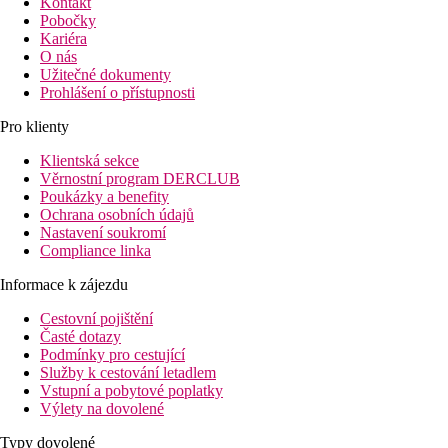
Kontakt
Pobočky
Kariéra
O nás
Užitečné dokumenty
Prohlášení o přístupnosti
Pro klienty
Klientská sekce
Věrnostní program DERCLUB
Poukázky a benefity
Ochrana osobních údajů
Nastavení soukromí
Compliance linka
Informace k zájezdu
Cestovní pojištění
Časté dotazy
Podmínky pro cestující
Služby k cestování letadlem
Vstupní a pobytové poplatky
Výlety na dovolené
Typy dovolené