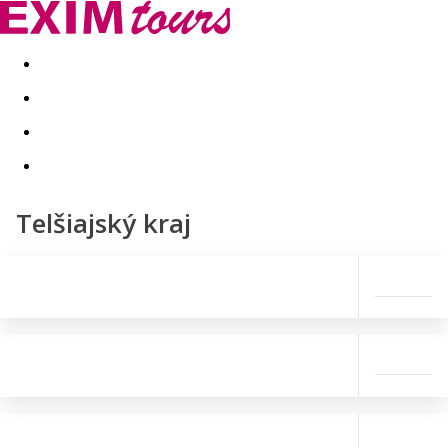
Akční nabídky
Last minute
First minute - Exotika a zim
Telšiajský kraj