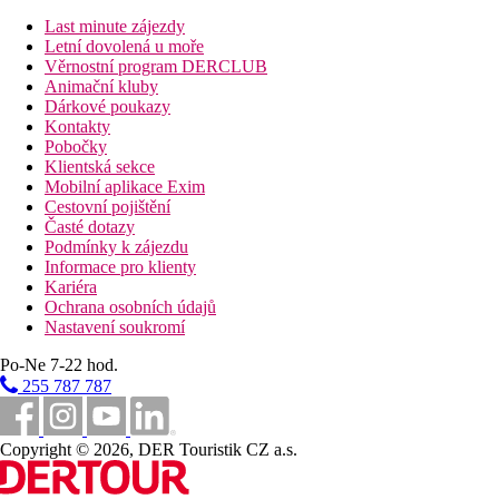
Last minute zájezdy
Fotogalerie
Letní dovolená u moře
Věrnostní program DERCLUB
Animační kluby
Dárkové poukazy
Kontakty
Pobočky
Klientská sekce
Mobilní aplikace Exim
Cestovní pojištění
Časté dotazy
Podmínky k zájezdu
Informace pro klienty
Kariéra
Ochrana osobních údajů
Nastavení soukromí
Po-Ne 7-22 hod.
255 787 787
Copyright © 2026, DER Touristik CZ a.s.