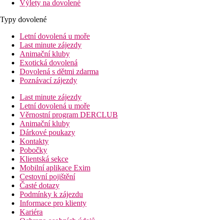
Výlety na dovolené
Typy dovolené
Letní dovolená u moře
Last minute zájezdy
Animační kluby
Exotická dovolená
Dovolená s dětmi zdarma
Poznávací zájezdy
Last minute zájezdy
Letní dovolená u moře
Věrnostní program DERCLUB
Animační kluby
Dárkové poukazy
Kontakty
Pobočky
Klientská sekce
Mobilní aplikace Exim
Cestovní pojištění
Časté dotazy
Podmínky k zájezdu
Informace pro klienty
Kariéra