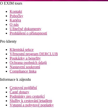
O EXIM tours
Kontakt
Pobočky
Kariéra
O nás
Užitečné dokumenty
Prohlášení o přístupnosti
Pro klienty
Klientská sekce
Věrnostní program DERCLUB
Poukázky a benefity
Ochrana osobních údajů
Nastavení soukromí
Compliance linka
Informace k zájezdu
Cestovní pojištění
Časté dotazy
Podmínky pro cestující
Služby k cestování letadlem
Vstupní a pobytové poplatky