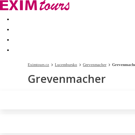
Akční nabídky
Last minute
First minute - Exotika a zim
Eximtours.cz
Lucembursko
Grevenmacher
Grevenmach
Grevenmacher