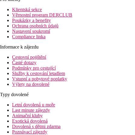
Klientská sekce
Věrnostní program DERCLUB
Poukázky a benefity
Ochrana osobních údajů
Nastavení soukromí
Compliance linka
Informace k zájezdu
Cestovní pojištění
Časté dotazy
Podmínky pro cestující
Služby k cestování letadlem
Vstupní a pobytové poplatky
Výlety na dovolené
Typy dovolené
Letní dovolená u moře
Last minute zájezdy
Animační kluby
Exotická dovolená
Dovolená s dětmi zdarma
Poznávací zájezdy