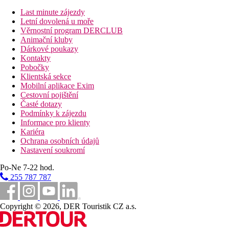
Last minute zájezdy
Letní dovolená u moře
Věrnostní program DERCLUB
Animační kluby
Dárkové poukazy
Kontakty
Pobočky
Klientská sekce
Mobilní aplikace Exim
Cestovní pojištění
Časté dotazy
Podmínky k zájezdu
Informace pro klienty
Kariéra
Ochrana osobních údajů
Nastavení soukromí
Po-Ne 7-22 hod.
255 787 787
Copyright © 2026, DER Touristik CZ a.s.