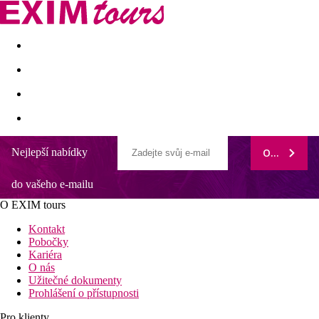
Akční nabídky
Last minute
First minute - Exotika a zim
Nejlepší nabídky
ODEBÍRAT
do vašeho e-mailu
O EXIM tours
Kontakt
Pobočky
Kariéra
O nás
Užitečné dokumenty
Prohlášení o přístupnosti
Pro klienty