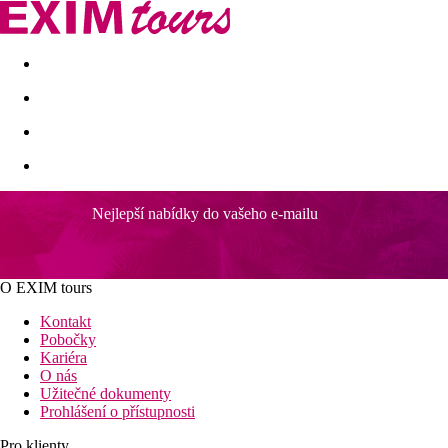
Akční nabídky
Last minute
First minute - Exotika a zim
Nejlepší nabídky do vašeho e-mailu
O EXIM tours
Kontakt
Pobočky
Kariéra
O nás
Užitečné dokumenty
Prohlášení o přístupnosti
Pro klienty