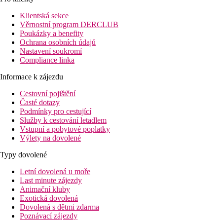
Klientská sekce
Věrnostní program DERCLUB
Poukázky a benefity
Ochrana osobních údajů
Nastavení soukromí
Compliance linka
Informace k zájezdu
Cestovní pojištění
Časté dotazy
Podmínky pro cestující
Služby k cestování letadlem
Vstupní a pobytové poplatky
Výlety na dovolené
Typy dovolené
Letní dovolená u moře
Last minute zájezdy
Animační kluby
Exotická dovolená
Dovolená s dětmi zdarma
Poznávací zájezdy