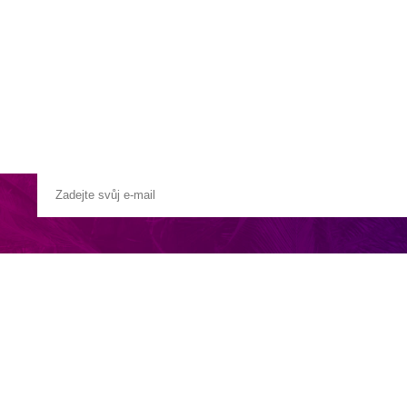
a u moře
Animační kluby
First minute – Léto 2027
Vě