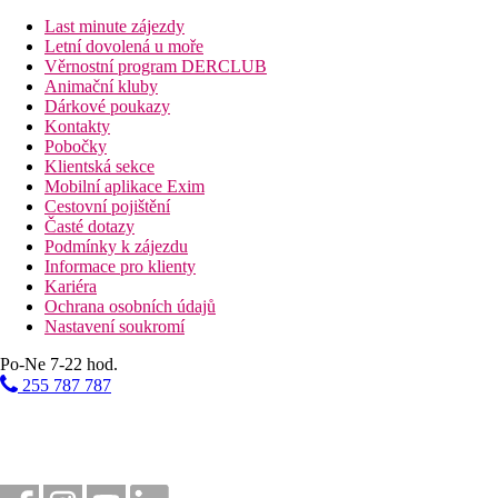
Last minute zájezdy
Letní dovolená u moře
Věrnostní program DERCLUB
Animační kluby
Dárkové poukazy
Kontakty
Pobočky
Klientská sekce
Mobilní aplikace Exim
Cestovní pojištění
Časté dotazy
Podmínky k zájezdu
Informace pro klienty
Kariéra
Ochrana osobních údajů
Nastavení soukromí
Po-Ne 7-22 hod.
255 787 787