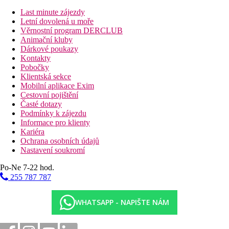
Last minute zájezdy
Letní dovolená u moře
Věrnostní program DERCLUB
Animační kluby
Dárkové poukazy
Kontakty
Pobočky
Klientská sekce
Mobilní aplikace Exim
Cestovní pojištění
Časté dotazy
Podmínky k zájezdu
Informace pro klienty
Kariéra
Ochrana osobních údajů
Nastavení soukromí
Po-Ne 7-22 hod.
255 787 787
WHATSAPP - NAPIŠTE NÁM