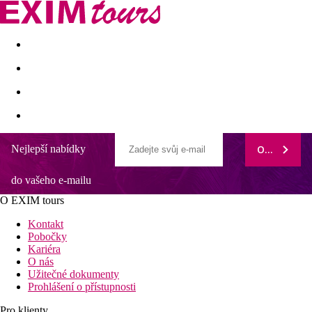
Akční nabídky
Last minute
First minute - Exotika a zim
Nejlepší nabídky
ODEBÍRAT
do vašeho e-mailu
O EXIM tours
Kontakt
Pobočky
Kariéra
O nás
Užitečné dokumenty
Prohlášení o přístupnosti
Pro klienty