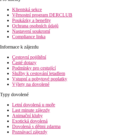
Klientská sekce
Věrnostní program DERCLUB
Poukázky a benefity
Ochrana osobních údajů
Nastavení soukromí
Compliance linka
Informace k zájezdu
Cestovní pojištění
Časté dotazy
Podmínky pro cestující
Služby k cestování letadlem
Vstupní a pobytové poplatky
Výlety na dovolené
Typy dovolené
Letní dovolená u moře
Last minute zájezdy
Animační kluby
Exotická dovolená
Dovolená s dětmi zdarma
Poznávací zájezdy