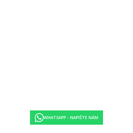
WHATSAPP - NAPIŠTE NÁM
21:00) v hlavní bufetové restauraci