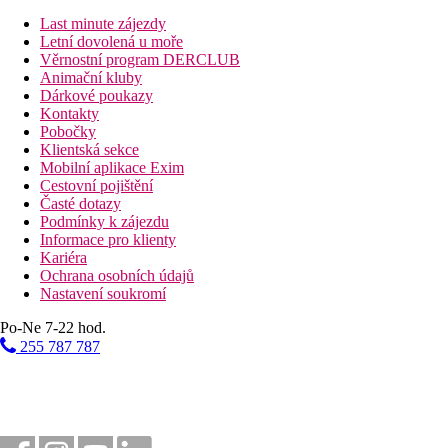
Popis hotelu
462 vil
Last minute zájezdy
recepce
Letní dovolená u moře
2 bufetové restaurace
Věrnostní program DERCLUB
4 à la carte restaurace (italská, japonská, thajská)
Animační kluby
4 bary
Dárkové poukazy
kavárna
Kontakty
bazén
Pobočky
dětský bazének
Klientská sekce
dětský klub
Mobilní aplikace Exim
SPA
Cestovní pojištění
posilovna
Časté dotazy
centrum vodních sportů
Podmínky k zájezdu
potápěčské centrum
Informace pro klienty
tenisové kurty
Kariéra
golf
Ochrana osobních údajů
Nastavení soukromí
Popis pláže
pláž s bílým jemným pískem
Po-Ne 7-22 hod.
lehátka a slunečníky zdarma
255 787 787
Strava
Plná penze:
Snídaně (7:30-10:00), oběd (12:30-14:00) a večeře (19:00-
Maaniya - pro hosty ubytované v plážových vilách