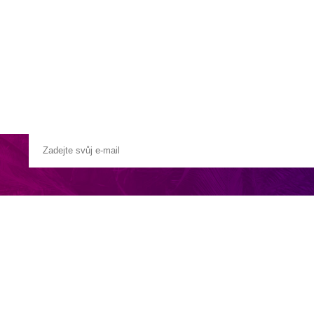
a u moře
Animační kluby
First minute – Léto 2027
Vě