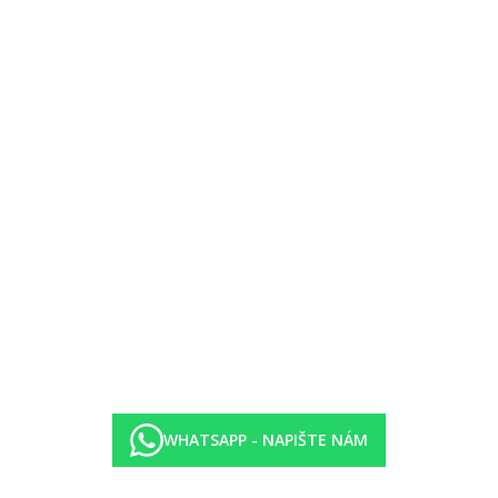
aci Soul Kitchen
dy, kávy, čaje během stravování
raci Soul Kitchen
WHATSAPP - NAPIŠTE NÁM
o menu šéfkuchaře - 1x za pobyt
víno, pivo, koktejly) i nealkoholických nápojů během otevírací doby 