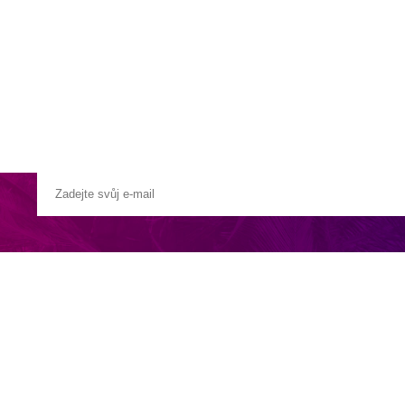
a u moře
Animační kluby
First minute – Léto 2027
Vě
rychločlunem -
cca 60 minut