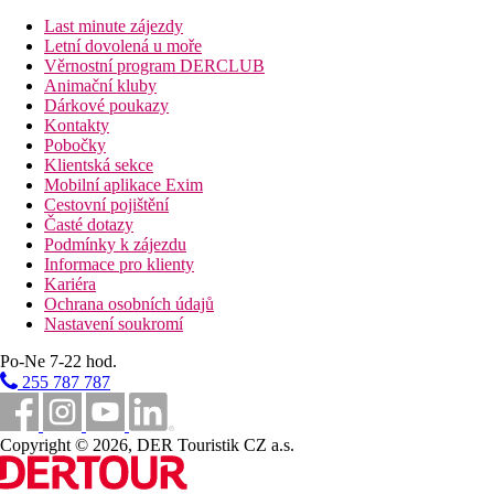
All Inclusive Plus
Last minute zájezdy
Snídaně (8:00 - 10:30, oběd (13:00 - 14:30) a večeře (19:
Letní dovolená u moře
Bufetová restaurace Farivalhu pro klienty ubytovaný 
Věrnostní program DERCLUB
Bufetová restaurace Maalan pro klienty ubytovaný v 
Animační kluby
Možnost se stravovat v à la carte restauracích díky konce
Dárkové poukazy
3 chodové servírované menu na oběd nebo večeři v
Kontakty
3 chodové servírované menu na večeři v restauraci 
Pobočky
Neomezená konzumace vybraných alkoholických i nealko
Klientská sekce
Snacky podávané od 11:00 - 18:00 v baru Dhoni a restau
Mobilní aplikace Exim
Snacky podávané od 18:00 - 23:00 v baru Dhoni a Uthur
Cestovní pojištění
Minibar doplňovaný denně vybranými alkoholickými i ne
Časté dotazy
20% sleva na vybrané lázeňské procedury - nutno uplatni
Podmínky k zájezdu
20% sleva na stravovací položky v restauracích Asian Wok,
Informace pro klienty
Jedna ½ láhev šampaňského na pokoj
Kariéra
Jedna bezplatná plavba při západu slunce
Ochrana osobních údajů
Jedna ½ hodinová skupinová lekce šnorchlování
Nastavení soukromí
Jedna ½ hodinová skupinová lekce windsurfingu
Jedna ½ hodinová skupinová lekce golfu na driving range
Po-Ne 7-22 hod.
Bezplatné zapůjčení kajaku a windsurfingu - 1 hodina de
255 787 787
Bezplatná účast na skupinových jógových lekcích
Bezplatné využití tenisových a padel kurtů včetně vybave
Bezplatné využití 9 jamkového golfového hřiště Pitch 'n P
Bezplatné využití golfového driving range
Copyright © 2026, DER Touristik CZ a.s.
Bezplatný vstup na každodenní výlet za šnorchlováním na
*All Inclusive balíček platí až do doby odjezdu z resortu