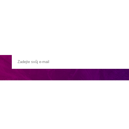
a u moře
Animační kluby
First minute – Léto 2027
Vě
 v atolu North Malé. Tento nádherný ostrov o rozloze 32 hektarů je o