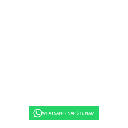
00 - 21:00) v hlavní bufetové restauraci
restauraci Bageecha
restauraci The Lagoon
00 - 21:00) v hlavní bufetové restauraci
WHATSAPP - NAPIŠTE NÁM
restauraci Bageecha
restauraci The Lagoon
olických nápojů (10:00 - 01:00)