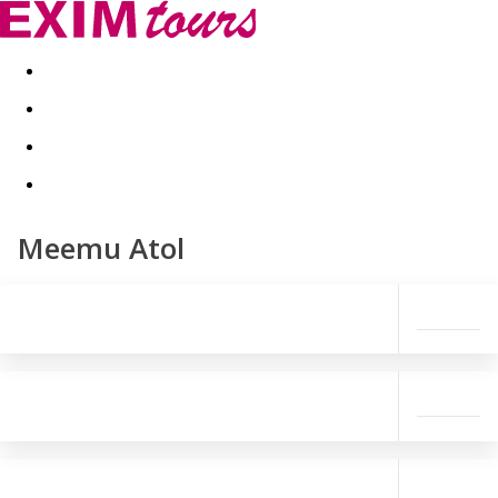
Akční nabídky
Last minute
First minute - Exotika a zim
Meemu Atol