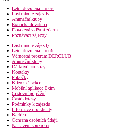
Letní dovolená u moře
Last minute zájezdy
Animační kluby
Exotická dovolená
Dovolená s dětmi zdarma
Poznávací zájezdy
Last minute zájezdy
Letní dovolená u moře
Věrnostní program DERCLUB
Animační kluby
Dárkové poukazy
Kontakty
Pobočky
Klientská sekce
Mobilní aplikace Exim
Cestovní pojištění
Časté dotazy
Podmínky k zájezdu
Informace pro klienty
Kariéra
Ochrana osobních údajů
Nastavení soukromí