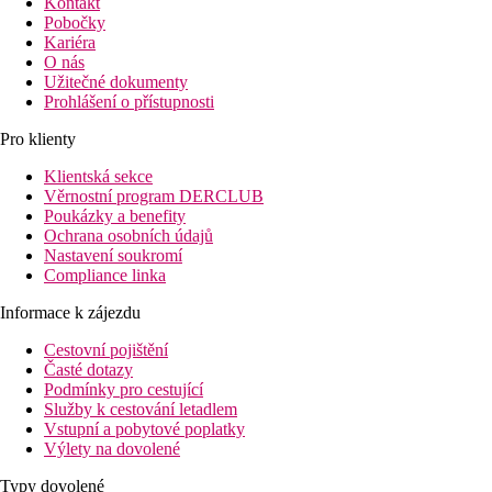
Kontakt
Pobočky
Kariéra
O nás
Užitečné dokumenty
Prohlášení o přístupnosti
Pro klienty
Klientská sekce
Věrnostní program DERCLUB
Poukázky a benefity
Ochrana osobních údajů
Nastavení soukromí
Compliance linka
Informace k zájezdu
Cestovní pojištění
Časté dotazy
Podmínky pro cestující
Služby k cestování letadlem
Vstupní a pobytové poplatky
Výlety na dovolené
Typy dovolené