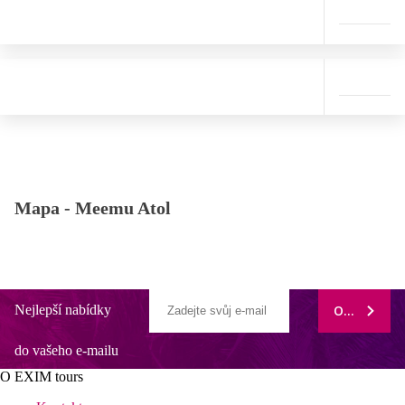
Mapa -
Meemu Atol
Nejlepší nabídky
ODEBÍRAT
do vašeho e-mailu
O EXIM tours