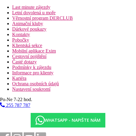
Zdarma:
windsurfing, kajaky, šnorchlování, stolní tenis,
Last minute zájezdy
plážový volejbal, tenis (míčky za poplatek), horská kola,
Letní dovolená u moře
fitness centrum.
Věrnostní program DERCLUB
Za poplatek:
potápění, rybaření, v blízkosti hotelu se
Animační kluby
nachází 18jamkové golfové hřiště.
Dárkové poukazy
Kontakty
Děti
Pobočky
TamTam dětský klub (3–12 let).
Klientská sekce
Studio 17 klub pro teenagery 12-17 let.
Mobilní aplikace Exim
Cestovní pojištění
Stravování
Časté dotazy
All Inclusive:
Podmínky k zájezdu
Snídaně formou bufetu
Informace pro klienty
Oběd a večeře formou bufetu nebo menu
Kariéra
Odpolední čaj
Ochrana osobních údajů
Neomezená konzumace rozlévaných nealkoholických
Nastavení soukromí
nápojů a místních i vybraných importovaných
alkoholických nápojů
Po-Ne 7-22 hod.
255 787 787
Zvláštnosti
Diskotéka v hotelu.
WHATSAPP - NAPIŠTE NÁM
Web
http://www.tamassaresort.com