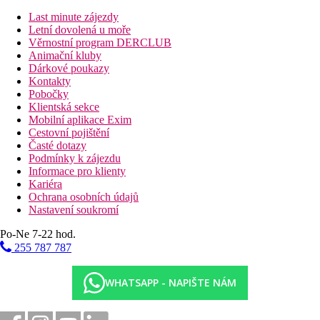
výše uvedené vybavení)
Last minute zájezdy
Dvoulůžkový pokoj, Tropical, přízemí:
v přízemí,
Letní dovolená u moře
terasa.
Věrnostní program DERCLUB
Dvoulůžkový pokoj, Deluxe:
prostornější cca 60m2,
Animační kluby
modernější vybavení.
Dárkové poukazy
Dvoulůžkový pokoj, Deluxe, přízemí:
prostornější cca
Kontakty
60m2, modernější vybavení, v přízemí.
Pobočky
2 ložnicový rodinný apartmán:
cca 75m2, dvě ložnice,
Klientská sekce
dvě koupelny.
Mobilní aplikace Exim
Cestovní pojištění
Popis hotelu
Časté dotazy
Vstupní hala s recepcí
Podmínky k zájezdu
327 pokojů
Informace pro klienty
5 restaruací (italská, thajská, močské plody, zdravé
Kariéra
stravování a mezinárodní kuchyně),
Ochrana osobních údajů
2 bary (La Rhumerie a Blue Bay Bar)
Nastavení soukromí
2 bazény
dětský klub
Po-Ne 7-22 hod.
Spa centrum
255 787 787
fitness
wifi zdarma
obchody
WHATSAPP - NAPIŠTE NÁM
konferenční místnosti
Popis pláže