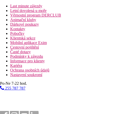
Popis hotelu
vstupní hala s recepcí
Last minute zájezdy
285 pokojů a suit
Letní dovolená u moře
hlavní restaurace
Věrnostní program DERCLUB
2 restaurace a la carte (mořské plody a italská)
Animační kluby
bar na pláži
Dárkové poukazy
3 bary
Kontakty
2 bazény (lehátka, slunečníky a osušky zdarma)
Pobočky
dětský bazén
Klientská sekce
Wi-Fi (zdarma)
Mobilní aplikace Exim
dětský klub (pro děti od 2 do 11 let)
Cestovní pojištění
teen klub (pro děti od 12 do 18 let)
Časté dotazy
SPA centrum
Podmínky k zájezdu
fitness
Informace pro klienty
směnárna
Kariéra
obchod se suvenýry
Ochrana osobních údajů
Nastavení soukromí
Popis pláže
písčitá
Po-Ne 7-22 hod.
lehátka, slunečníky a osušky zdarma
255 787 787
Sportovní aktivity zdarma
fitness
kajaky
člun s průhledným dnem