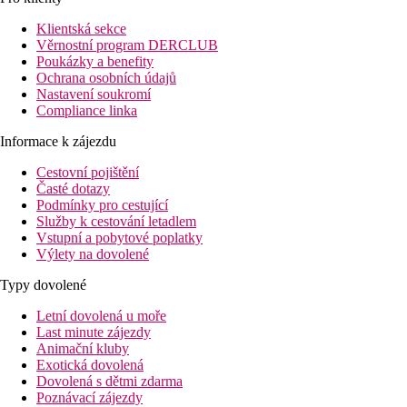
Vzdálenost k pláži
Klientská sekce
800 m
Věrnostní program DERCLUB
Nákupy
Poukázky a benefity
Ochrana osobních údajů
Nastavení soukromí
Pláž
Compliance linka
Hotel přímo u pláže
Informace k zájezdu
Plážová dovolená
Cestovní pojištění
Bazény
Časté dotazy
Podmínky pro cestující
Služby k cestování letadlem
Lehátka a slunečníky u bazénu zdarma
Vstupní a pobytové poplatky
Dětský bazén
Výlety na dovolené
Fotogalerie
Typy dovolené
Letní dovolená u moře
Last minute zájezdy
Animační kluby
Exotická dovolená
Dovolená s dětmi zdarma
Poznávací zájezdy