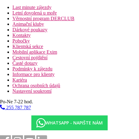
Last minute zájezdy
Letní dovolená u moře
Věrnostní program DERCLUB
Animační kluby
Dárkové poukazy
Kontakty
Pobočky
Klientská sekce
Mobilní aplikace Exim
Cestovní pojištění
Časté dotazy
Podmínky k zájezdu
Informace pro klienty
Kariéra
Ochrana osobních údajů
Nastavení soukromí
Po-Ne 7-22 hod.
255 787 787
WHATSAPP - NAPIŠTE NÁM