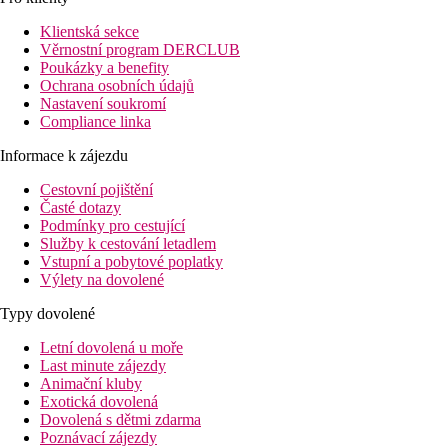
Pláž
Klientská sekce
Věrnostní program DERCLUB
Poukázky a benefity
Druh pláže
Ochrana osobních údajů
Lehátka a slunečníky na pláži zdarma
Nastavení soukromí
Hotel přímo u pláže
Compliance linka
Plážová dovolená
Informace k zájezdu
Bazény
Cestovní pojištění
Časté dotazy
Lehátka a slunečníky u bazénu zdarma
Podmínky pro cestující
Služby k cestování letadlem
Fotogalerie
Vstupní a pobytové poplatky
Výlety na dovolené
Typy dovolené
Letní dovolená u moře
Last minute zájezdy
Animační kluby
Exotická dovolená
Dovolená s dětmi zdarma
Poznávací zájezdy