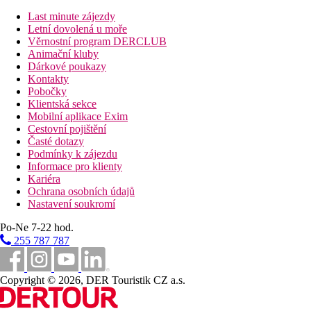
Last minute zájezdy
Letní dovolená u moře
Věrnostní program DERCLUB
Animační kluby
Dárkové poukazy
Kontakty
Pobočky
Klientská sekce
Mobilní aplikace Exim
Cestovní pojištění
Časté dotazy
Podmínky k zájezdu
Informace pro klienty
Kariéra
Ochrana osobních údajů
Nastavení soukromí
Po-Ne 7-22 hod.
255 787 787
Copyright © 2026, DER Touristik CZ a.s.