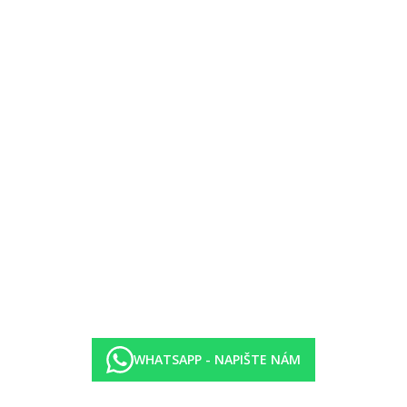
–24:00 hod.)
ace předem, za poplatek)
WHATSAPP - NAPIŠTE NÁM