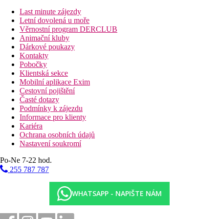
Last minute zájezdy
Letní dovolená u moře
Věrnostní program DERCLUB
Animační kluby
Dárkové poukazy
Kontakty
Pobočky
Klientská sekce
Mobilní aplikace Exim
Cestovní pojištění
Časté dotazy
Podmínky k zájezdu
Informace pro klienty
Kariéra
Ochrana osobních údajů
Nastavení soukromí
Po-Ne 7-22 hod.
255 787 787
WHATSAPP - NAPIŠTE NÁM