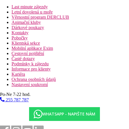
Recepce
Last minute zájezdy
4 bazény
Letní dovolená u moře
6 restaurací (bufetová, americká, brazilská, středomořská,
Věrnostní program DERCLUB
italská a snack bar)
Animační kluby
5 barů
Dárkové poukazy
salon krásy
Kontakty
spa centrum
Pobočky
fitness
Klientská sekce
diskotéka
Mobilní aplikace Exim
dětský klub v místním jazyce
Cestovní pojištění
bankomat
Časté dotazy
směnárna
Podmínky k zájezdu
Informace pro klienty
Popis pláže
Kariéra
Písčitá
Ochrana osobních údajů
lehátka a slunečníky zdarma
Nastavení soukromí
Strava
Po-Ne 7-22 hod.
All inclusive:
255 787 787
snídaně, obědy a večeře formou bufetu
snack během dne
denně doplňovaný minibar
WHATSAPP - NAPIŠTE NÁM
večeře v a la carte restauracích (nutná rezervace předem)
neomezené alkoholické a nealkoholické nápoje místní a
zahraniční výroby