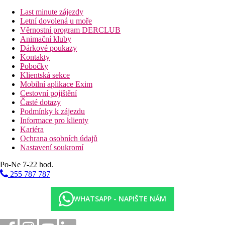
Recepce
Last minute zájezdy
4 bazény
Letní dovolená u moře
6 restaurací (bufetová, americká, brazilská, středomořská,
Věrnostní program DERCLUB
italská a snack bar)
Animační kluby
5 barů
Dárkové poukazy
salon krásy
Kontakty
spa centrum
Pobočky
fitness
Klientská sekce
diskotéka
Mobilní aplikace Exim
dětský klub v místním jazyce
Cestovní pojištění
bankomat
Časté dotazy
směnárna
Podmínky k zájezdu
Informace pro klienty
Popis pláže
Kariéra
Písčitá
Ochrana osobních údajů
lehátka a slunečníky zdarma
Nastavení soukromí
Strava
Po-Ne 7-22 hod.
All inclusive:
255 787 787
snídaně, obědy a večeře formou bufetu
snack během dne
denně doplňovaný minibar
WHATSAPP - NAPIŠTE NÁM
večeře v a la carte restauracích (nutná rezervace předem)
neomezené alkoholické a nealkoholické nápoje místní a
zahraniční výroby