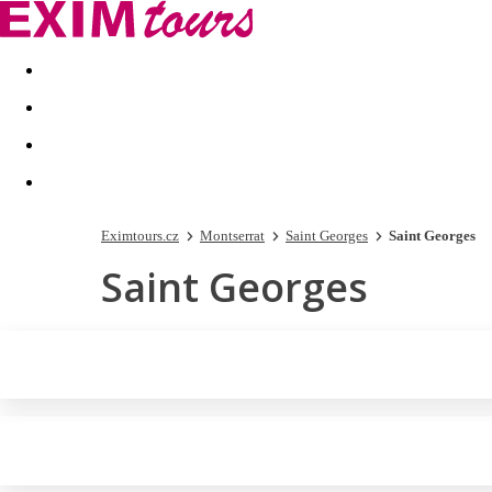
Akční nabídky
Last minute
First minute - Exotika a zim
Eximtours.cz
Montserrat
Saint Georges
Saint Georges
Saint Georges