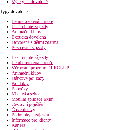
Výlety na dovolené
Typy dovolené
Letní dovolená u moře
Last minute zájezdy
Animační kluby
Exotická dovolená
Dovolená s dětmi zdarma
Poznávací zájezdy
Last minute zájezdy
Letní dovolená u moře
Věrnostní program DERCLUB
Animační kluby
Dárkové poukazy
Kontakty
Pobočky
Klientská sekce
Mobilní aplikace Exim
Cestovní pojištění
Časté dotazy
Podmínky k zájezdu
Informace pro klienty
Kariéra