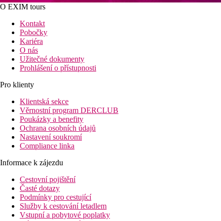
O EXIM tours
Kontakt
Pobočky
Kariéra
O nás
Užitečné dokumenty
Prohlášení o přístupnosti
Pro klienty
Klientská sekce
Věrnostní program DERCLUB
Poukázky a benefity
Ochrana osobních údajů
Nastavení soukromí
Compliance linka
Informace k zájezdu
Cestovní pojištění
Časté dotazy
Podmínky pro cestující
Služby k cestování letadlem
Vstupní a pobytové poplatky