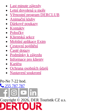
Last minute zájezdy
Obecné vybavení hotelu
Letní dovolená u moře
Obecné informace: 24hodinová recepce, portýr, úschovna
Věrnostní program DERCLUB
zavazadel, možnost směny peněz, check in od 14:00 h, check
Animační kluby
out do 12:00 h, hotelová hala / lobby, klimatizace, počet
Dárkové poukazy
seminárních a konferenčních místností: 30, pokojová služba -
Kontakty
zdarma, vhodné pro vozíčkáře, praní prádla - nepovinně za
Pobočky
poplatek v resortu, žehlení prádla - nepovinně za poplatek v
Klientská sekce
resortu, výtah
Mobilní aplikace Exim
parkovací možnosti: parkoviště - dle dostupnosti, garáž -
Cestovní pojištění
nepovinně za poplatek v resortu, 26 EUR.00 za auto a noc,
Časté dotazy
dobíjecí stanice pro elektromobily - nepovinně splatná v resortu
Podmínky k zájezdu
Zvířata: domácí zvířata povolena - na vyžádání, nepovinně se
Informace pro klienty
platí v resortu, 30,00 EUR za zvíře a noc, miska na krmení -
Kariéra
zdarma, pelíšek pro domácí zvířata - nepovinně se platí v resortu
Ochrana osobních údajů
internet: WIFI v lobby - zdarma, WIFI v celém objektu -
Nastavení soukromí
zdarma, internetový koutek
gastronomie: snídaňová místnost, restaurace, bar, kavárna, terasa
Po-Ne 7-22 hod.
kouření: nekuřácké pokoje, nekuřácký hotel
255 787 787
způsoby platby: V hotovosti, debetní kartou, kartou Visa, kartou
Mastercard, kartou Diners Club, kartou American Express,
kartou ApplePay.
Copyright © 2026, DER Touristik CZ a.s.
Wellness zařízení
velikost wellness 1000 m², bazénová část - zdarma, krytý bazén