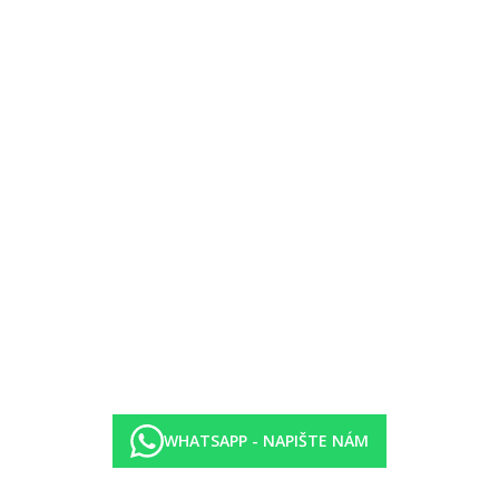
 lůžky, minibarem (případně za poplatek), internetem (zdarma), sejfem 
WHATSAPP - NAPIŠTE NÁM