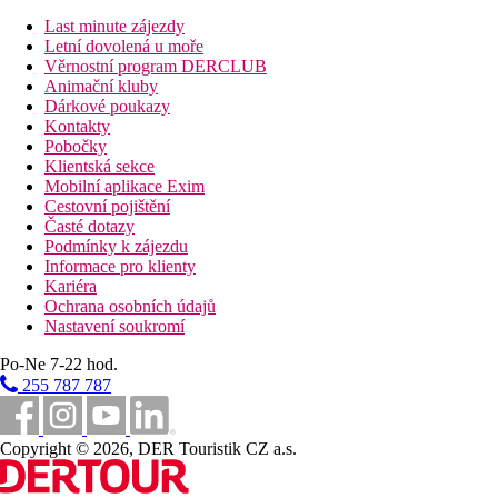
Pokoje jsou vybavené postelí king-size nebo dvěma samostatnými 
TV a také individuálně regulovatelnou klimatizací. Koupelna se
Last minute zájezdy
Letní dovolená u moře
Vzdálenosti
Věrnostní program DERCLUB
Animační kluby
Dárkové poukazy
27 km
Kontakty
Vzdálenost od nejbližšího letiště
Pobočky
Klientská sekce
Pláž
Mobilní aplikace Exim
Cestovní pojištění
Časté dotazy
Plážová dovolená
Podmínky k zájezdu
Informace pro klienty
Bazény
Kariéra
Ochrana osobních údajů
Lehátka a slunečníky u bazénu zdarma
Nastavení soukromí
Bar u bazénu
Po-Ne 7-22 hod.
255 787 787
Fotogalerie
Copyright © 2026, DER Touristik CZ a.s.