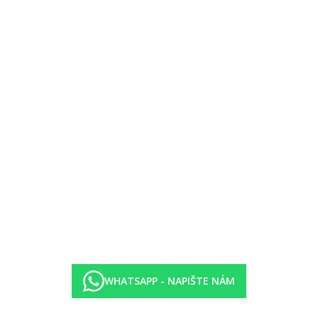
em s některými vybranými pokrmy za poplatek
ma, výměna za poplatek)
 a slunečníky za poplatek, doprava loďkou zdarma z hotelu)
WHATSAPP - NAPIŠTE NÁM