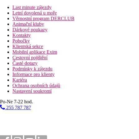
Popis hotelu
vstupní hala s recepcí
Last minute zájezdy
výtahy
Letní dovolená u moře
hlavní restaurace
Věrnostní program DERCLUB
2 tematické a la carte restaurace - italská a typická madeir
Animační kluby
lobby bar
Dárkové poukazy
2 bazény (1 pouze pro dospělé, lehátka, slunečníky a osu
Kontakty
vířivka
Pobočky
bar u bazénu
Klientská sekce
vniřní vyhřívaný bazén
Mobilní aplikace Exim
konferenční sál
Cestovní pojištění
obchod se suvenýry
Časté dotazy
brouzdaliště
Podmínky k zájezdu
dětské hřiště
Informace pro klienty
miniklub
Kariéra
parkování (za poplatek)
Ochrana osobních údajů
Nastavení soukromí
Popis pláže
kamenitá (Praia Formosa)
Po-Ne 7-22 hod.
přístup hotelovým výtahem
255 787 787
Strava
All inclusive
snídaně (7.30-11.00 hod.), oběd (12.30-14.30 hod.) a več