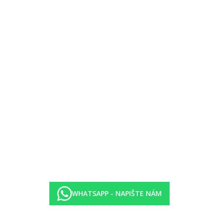
ská
šky zdarma)
WHATSAPP - NAPIŠTE NÁM
eře (18.30-21.30 hod.) formou bufetu