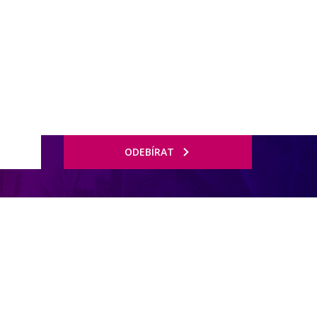
rnostní program DERCLUB
Pobočky
Časté dotazy
D
ODEBÍRAT
upní možnosti v dosahu.
unečníky a osuškami zdarma.