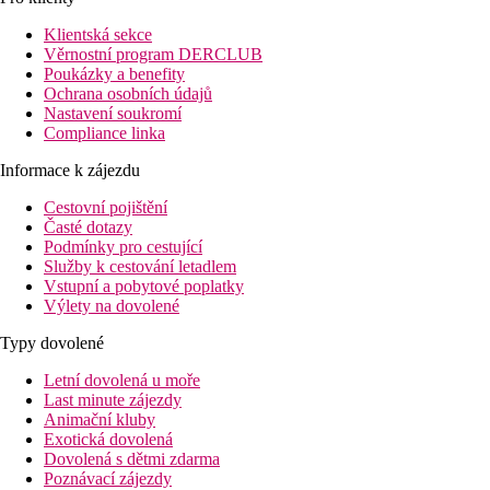
Pokoje
Dvoulůžkový pokoj, Strana k bazénu:
koupelna/WC (vysoušeč v
Klientská sekce
Věrnostní program DERCLUB
Ostatní typy pokojů
(pokud není uvedeno jinak, mají pokoje v
Poukázky a benefity
Dvoulůžkový pokoj, Výhled moře:
výhled na moře.
Ochrana osobních údajů
Nastavení soukromí
Pláž
Compliance linka
Přímo u kamenitého pobřeží, přístup do moře přes molo a schody
Informace k zájezdu
Stravování
Snídaně
Cestovní pojištění
snídaně formou bufetu
Časté dotazy
Polopenze
Podmínky pro cestující
snídaně formou bufetu, večeře formou menu
Služby k cestování letadlem
Vstupní a pobytové poplatky
Polopenze s nápoji
Výlety na dovolené
snídaně formou bufetu, večeře formou menu vč. nápojů k j
Plná penze
Typy dovolené
snídaně formou bufetu, oběd a večeře formou menu
Letní dovolená u moře
Last minute zájezdy
Bezlepkovou / bezlaktózovou stravu nutno vyžádat.
Animační kluby
Sportovní nabídka
Exotická dovolená
Za poplatek:
biliár, masáže, potápěčské centrum.
Dovolená s dětmi zdarma
Poznávací zájezdy