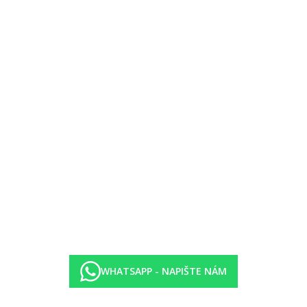
postýlka zdarma (na vyžádání).
WHATSAPP - NAPIŠTE NÁM