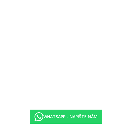
postýlka zdarma (na vyžádání).
WHATSAPP - NAPIŠTE NÁM