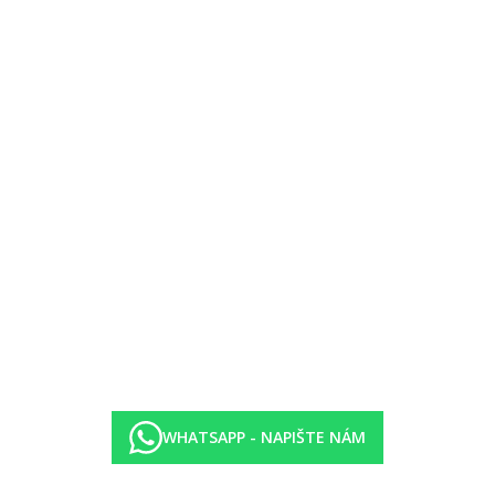
torný pokoj, s oddělenou ložnicí, v budově Thalassa, 5 x pevné lůžko.
 hotelu. Pozvolný vstup do vody, místy mohou být oblázky
hátka a slunečníky
 (vzdálená cca 2,2 km, lehátka a slunečníky jsou zde za poplatek) nebo 
od ubytování
WHATSAPP - NAPIŠTE NÁM