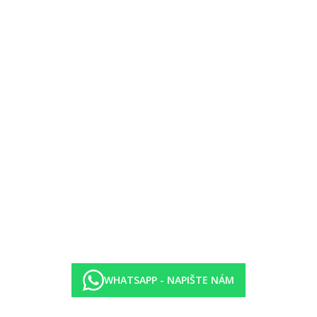
jské kuchyně, široká nabídka studených i teplých předkrmů, hlavních c
asijské kuchyně (19.00-22.00 hod.)
-24.00 hod.)
WHATSAPP - NAPIŠTE NÁM