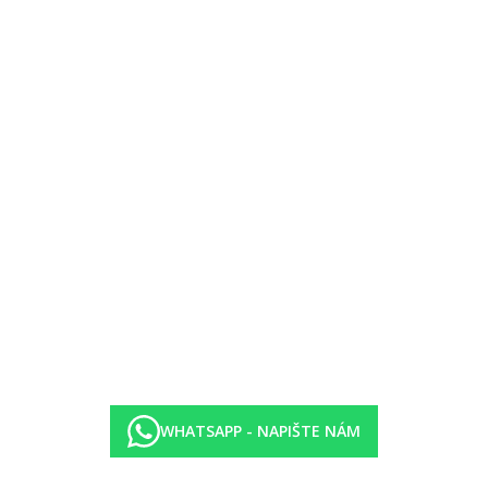
y - doporučujeme boty do vody)
omunikací
ýroby
WHATSAPP - NAPIŠTE NÁM