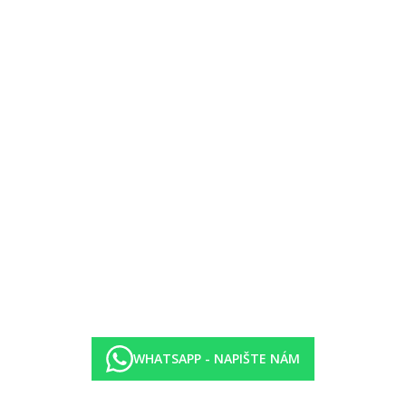
přímý vstup k bazénu.
lůžka, prostornější, výhled směrem k moři.
37 m2.
osušky za vratnou zálohu)
WHATSAPP - NAPIŠTE NÁM