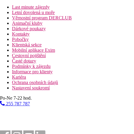
Dvoulůžkový pokoj, Promo:
méně výhodná lokace.
Dvoulůžkový pokoj, Superior, Výhled směrem k moři:
Last minute zájezdy
Dvoulůžkový pokoj, Výhled na bazén, Sdílený bazén:
Letní dovolená u moře
Junior suite, Výhled směrem k moři:
2 pokoje, 4 pevná 
Věrnostní program DERCLUB
Royal Suite:
2 oddělené ložnice, 56 m2.
Animační kluby
Rodinný pokoj:
ložnice oddělená zatahovacími dveřmi, 
Dárkové poukazy
Kontakty
Popis hotelu
Pobočky
vstupní hala s recepcí
Klientská sekce
hlavní restaurace
Mobilní aplikace Exim
taverna
Cestovní pojištění
řecká, italská, středomořská restaurace a burgerárna
Časté dotazy
5 barů
Podmínky k zájezdu
snack bar u bazénu
Informace pro klienty
kavárna a zmrzlinárna
Kariéra
směnárna
Ochrana osobních údajů
minimarket
Nastavení soukromí
klenotnictví
obchod se suvenýry
Po-Ne 7-22 hod.
kadeřnictví
255 787 787
konferenční místnost
13 bazénů se slanou vodou (lehátka a slunečníky zdarma, 
krytý bazén se sladkou vodou (od 18 let)
jacuzzi (od 18 let)
dětský bazén