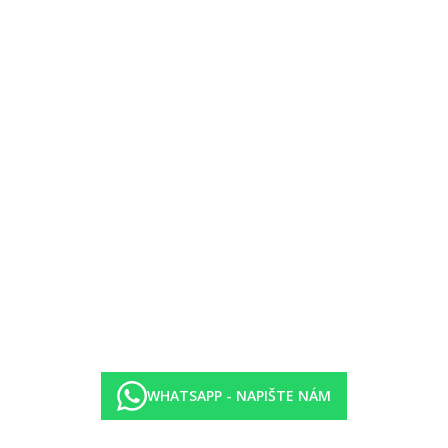
přízemí 2patrových budov.
dovách, výhled na moře.
místnosti.
oddělené místnosti, venkovní jacuzzi.
1. patro).
WHATSAPP - NAPIŠTE NÁM