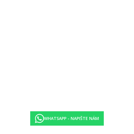
oře:
po rekonstrukci, 4. patro, set na přípravu kávy a čaje, výhled na m
obývací pokoj a ložnice), pokoje jsou umístněné kolem zahrad, cca 32
obývací pokoj a ložnice), výhled na moře, cca 32 m2
v subtropické zahradě
WHATSAPP - NAPIŠTE NÁM