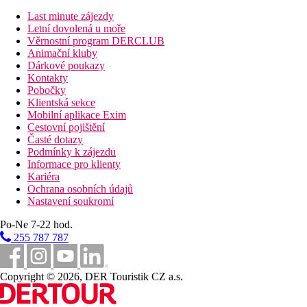
Popis hotelu
Last minute zájezdy
recepce
Letní dovolená u moře
restaurace
Věrnostní program DERCLUB
bar u bazénu
Animační kluby
venkovní bazén s oddělenou částí pro děti
Dárkové poukazy
venkovní jacuzzi
Kontakty
lehátka a slunečníky zdarma, osušky za zálohu (cca 5 EU
Pobočky
parkoviště (zdarma)
Klientská sekce
úschovna zavazadel
Mobilní aplikace Exim
Cestovní pojištění
Popis pláže
Časté dotazy
písečná
Podmínky k zájezdu
lehátka a slunečníky za poplatek
Informace pro klienty
Kariéra
Strava
Ochrana osobních údajů
Snídaně:
Nastavení soukromí
formou bufetu
Polopenze:
Po-Ne 7-22 hod.
snídaně a večeře formou bufetu
255 787 787
Sportovní aktivity za příplatek
vodní sporty na pláži
Copyright © 2026, DER Touristik CZ a.s.
Internet