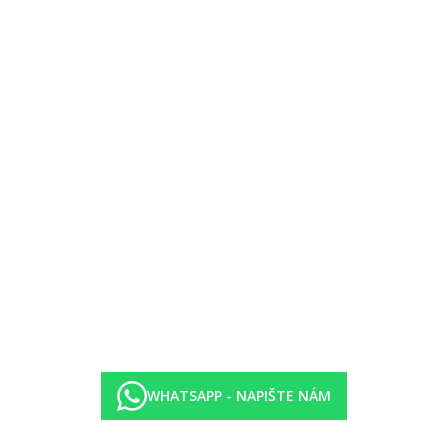
rte restaurací
(denně doplňované nealkoholické nápoje)
e 18.30-22.30 servírovaná v jedné z a´la carte restaurací, nutná rezer
né alkoholické a nealkoholické nápoje (místní výroby i značkové), víno
ké nápoje (místní výroby i značkové), víno, pivo
WHATSAPP - NAPIŠTE NÁM