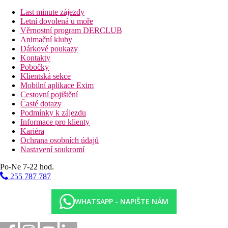
Dvoulůžkový pokoj, Boční výhled moře:
pokoje
Last minute zájezdy
odpovídají kategorii 4*
Letní dovolená u moře
Dvoulůžkový pokoj, Výhled moře:
pokoje odpovídají
Věrnostní program DERCLUB
kategorii 4*
Animační kluby
Čtyřlůžkový pokoj, Výhled zahrada:
prostornější
Dárkové poukazy
místnost, velikost cca 29m2, pokoje odpovídají kategorii
Kontakty
4*
Pobočky
Rodinný pokoj, Výhled zahrada:
jedna prostornější
Klientská sekce
místnost, velikost cca 33m2, pokoje odpovídají kategorii
Mobilní aplikace Exim
4*
Cestovní pojištění
Junior Suita, Výhled zahrada
:
jedna prostorná místnost.
Časté dotazy
velikost cca 37m2, pokoje odpovídají kategorii 4*
Podmínky k zájezdu
Jednolůžkový pokoj:
pokoje odpovídají kategorii 4*
Informace pro klienty
Dvoulůžkový pokoj, Superior, Výhled zahrada:
nově
Kariéra
zrekonstruované pokoje
Ochrana osobních údajů
Dvoulůžkový pokoj, Superior, Boční výhled na moře:
Nastavení soukromí
nově zrekonstruované pokoje
Dvoulůžkový pokoj, Superior, Výhled moře:
nově
Po-Ne 7-22 hod.
zrekonstruované pokoje
255 787 787
Rodinný pokoj, Superior, Výhled zahrada:
jedna
prostornější místnost, nově zrekonstruované pokoje
Junior Suita, Plunge pool:
jedna místnost, privátní
WHATSAPP - NAPIŠTE NÁM
bazén, nově zrekonstruované pokoje
Popis hotelu