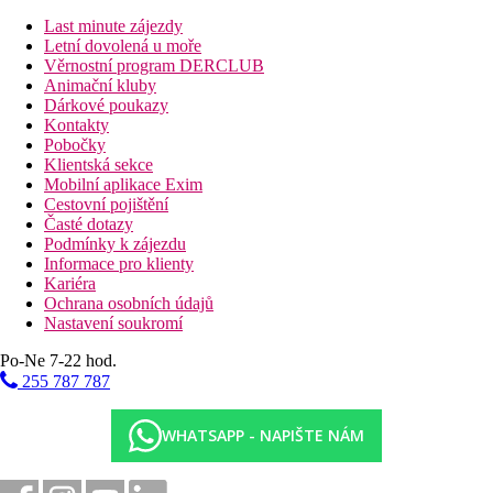
Family Suita, 1 ložnice, Premium, Výhled moře:
Last minute zájezdy
ložnice a obývací pokoj oddělený dveřmi, 2 koupelny,
Letní dovolená u moře
šatna,
velikost cca 65m2
Věrnostní program DERCLUB
Junior Suita, Privátní bazén, Premium, Výhled moře:
Animační kluby
prostornější, novější vybavení, privátní bazén, velikost cca
Dárkové poukazy
45m2
Kontakty
Suita, 2 ložnice, Superior, Výhled moře, Soukromý
Pobočky
bazén:
2 ložnice a obývací pokoj oddělené dveřmi, dvě
Klientská sekce
koupelny, šatna, privátní bazén, velikost cca 95m2
Mobilní aplikace Exim
Family Junior Suita, Premium, Výhled moře:
jedna
Cestovní pojištění
prostornější místnost, velikost cca 55m2
Časté dotazy
Suita, 1 ložnice, Premium, Výhled moře:
ložnice a
Podmínky k zájezdu
obývací pokoj oddělený dveřmi, velikost cca 60m2
Informace pro klienty
Junior Suita, Premium, Výhled moře, Sdílený bazén:
Kariéra
jedna prostornější místnost, sdílený bazén, velikost cca
Ochrana osobních údajů
45m2
Nastavení soukromí
Suita, 1 ložnice, Výhled moře, Sdílený bazén:
ložnice a
obývací pokoj oddělený posuvnými dveřmi, sdílený
Po-Ne 7-22 hod.
bazén, velikost cca 55m2
255 787 787
Pláž
Písčitá, lehátka, slunečníky a osušky zdarma.
WHATSAPP - NAPIŠTE NÁM
Stravování
Polopenze: