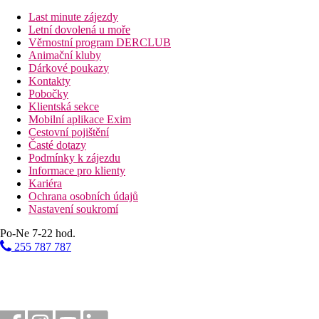
Jednolůžkový pokoj:
pokoje mohou mít okno, balkon ne
Last minute zájezdy
Popis hotelu
Letní dovolená u moře
vstupní hala s recepcí
Věrnostní program DERCLUB
hlavní restaurace
Animační kluby
bar
Dárkové poukazy
TV koutek
Kontakty
bazén se sladkou vodou (lehátka a slunečníky zdarma)
Pobočky
dětské hřiště
Klientská sekce
směnárna
Mobilní aplikace Exim
Cestovní pojištění
Popis pláže
Časté dotazy
písčitá
Podmínky k zájezdu
lehátka, slunečníky a osušky (za poplatek)
Informace pro klienty
Kariéra
Strava v ceně
Ochrana osobních údajů
Polopenze:
Nastavení soukromí
Snídaně a večeře formou bufetu. Během večeře je vyžadov
Po-Ne 7-22 hod.
Sportovní aktivity zdarma
255 787 787
stolní tenis
šipky
Sportovní aktivity za příplatek
vodní sporty na pláži
půjčovna aut