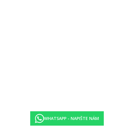
bo terasu
áno formální oblečení.
WHATSAPP - NAPIŠTE NÁM